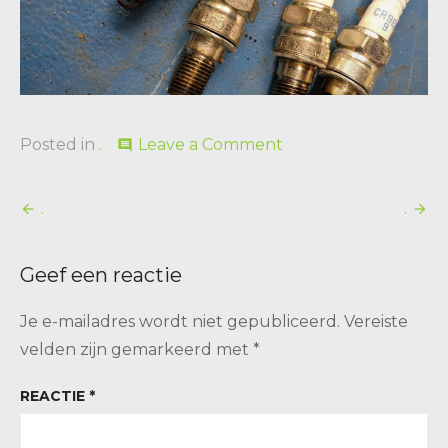
on
Posted in
.
Leave a Comment
comment
.
Bericht
.
.
navigatie
Geef een reactie
Je e-mailadres wordt niet gepubliceerd.
Vereiste
velden zijn gemarkeerd met
*
REACTIE
*